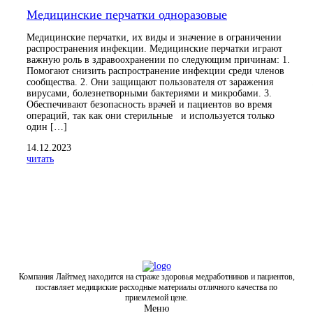
Медицинские перчатки одноразовые
Медицинские перчатки, их виды и значение в ограничении
распространения инфекции. Медицинские перчатки играют
важную роль в здравоохранении по следующим причинам: 1.
Помогают снизить распространение инфекции среди членов
сообщества. 2. Они защищают пользователя от заражения
вирусами, болезнетворными бактериями и микробами. 3.
Обеспечивают безопасность врачей и пациентов во время
операций, так как они стерильные и используется только
один […]
14.12.2023
читать
Компания Лайтмед находится на страже здоровья медработников и пациентов,
поставляет медициские расходные материалы отличного качества по
приемлемой цене.
Меню