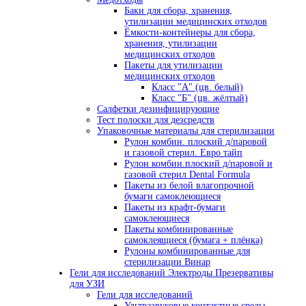
Баки для сбора, хранения,
утилизации медицинских отходов
Ёмкости-контейнеры для сбора,
хранения, утилизации
медицинских отходов
Пакеты для утилизации
медицинских отходов
Класс "А" (цв. белый)
Класс "Б" (цв. жёлтый)
Салфетки дезинфицирующие
Тест полоски для дезсредств
Упаковочные материалы для стерилизации
Рулон комбин. плоский д/паровой
и газовой стерил. Евро тайп
Рулон комбин.плоский д/паровой и
газовой стерил Dental Formula
Пакеты из белой влагопрочной
бумаги самоклеющиеся
Пакеты из крафт-бумаги
самоклеющиеся
Пакеты комбинированные
самоклеящиеся (бумага + плёнка)
Рулоны комбинированные для
стерилизации Винар
Гели для исследований Электроды Презервативы
для УЗИ
Гели для исследований
Ультразвуковые контактные среды