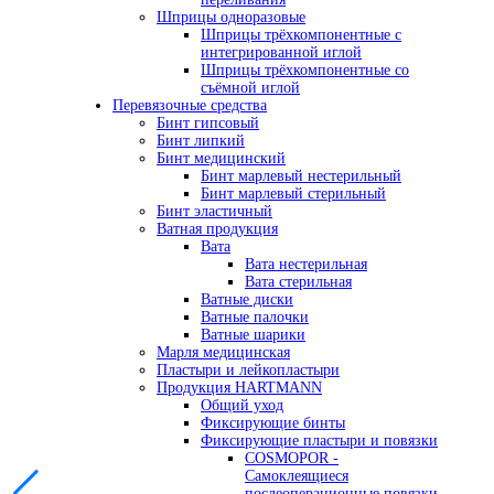
Шприцы одноразовые
Шприцы трёхкомпонентные с
интегрированной иглой
Шприцы трёхкомпонентные со
съёмной иглой
Перевязочные средства
Бинт гипсовый
Бинт липкий
Бинт медицинский
Бинт марлевый нестерильный
Бинт марлевый стерильный
Бинт эластичный
Ватная продукция
Вата
Вата нестерильная
Вата стерильная
Ватные диски
Ватные палочки
Ватные шарики
Марля медицинская
Пластыри и лейкопластыри
Продукция HARTMANN
Общий уход
Фиксирующие бинты
Фиксирующие пластыри и повязки
COSMOPOR -
Самоклеящиеся
послеоперационные повязки