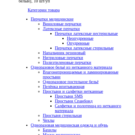
белый), 10 шт/уп
Категории товара
Перчатки медицинские
Виниловые перчатки
Латексные перчатки
Перчатки латексные нестерильные
Неопудренные
Опудренные
Перчатки латексные стерильные
Напальчник резиновый
Нитриловые перчатки
Полиэтиленовые перчатки
Одноразовое бельё из нетканного материала
Влагонепроницаемые и ламинированные
простыни
Одноразовое постельное бельё
Пелёнка впитывающая
Простыни и салфетки нетканные
Простыни SMS
Простыни Спанбонд
Салфетки и полотенца из нетканого
материала
Простыня стерильная
Чехлы
Одноразовая медицинская одежда и обувь
Бахилы
Маски медицинские