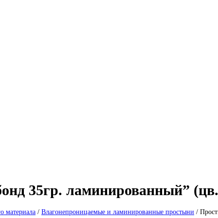
онд 35гр. ламинированный” (цв. 
го материала
/
Влагонепроницаемые и ламинированные простыни
/
Прост