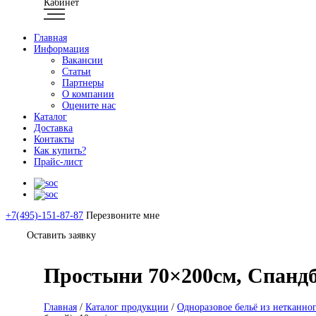
Кабинет
Главная
Информация
Вакансии
Статьи
Партнеры
О компании
Оцените нас
Каталог
Доставка
Контакты
Как купить?
Прайс-лист
+7(495)-151-87-87
Перезвоните мне
Оставить заявку
Простыни 70×200см, Спандб
Главная
/
Каталог продукции
/
Одноразовое бельё из нетканно