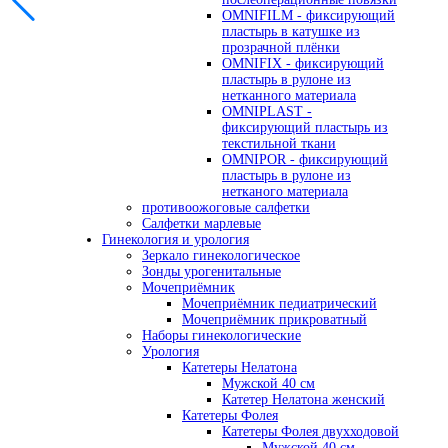
OMNIFILM - фиксирующий
пластырь в катушке из
прозрачной плёнки
OMNIFIX - фиксирующий
пластырь в рулоне из
нетканного материала
OMNIPLAST -
фиксирующий пластырь из
текстильной ткани
OMNIPOR - фиксирующий
пластырь в рулоне из
нетканого материала
противоожоговые салфетки
Салфетки марлевые
Гинекология и урология
Зеркало гинекологическое
Зонды урогенитальные
Мочеприёмник
Мочеприёмник педиатрический
Мочеприёмник прикроватный
Наборы гинекологические
Урология
Катетеры Нелатона
Мужской 40 см
Катетер Нелатона женский
Катетеры Фолея
Катетеры Фолея двухходовой
Мужской 40 см