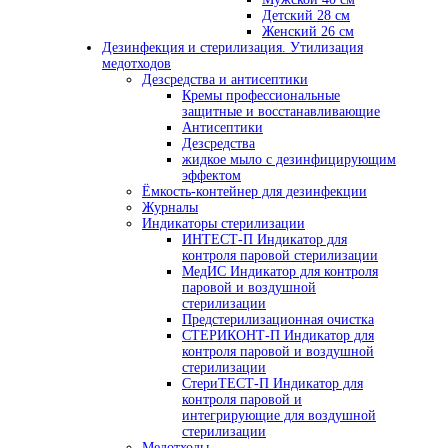
Детский 28 см
Женский 26 см
Дезинфекция и стерилизация. Утилизация
медотходов
Дезсредства и антисептики
Кремы профессиональные
защитные и восстанавливающие
Антисептики
Дезсредства
жидкое мыло с дезинфицирующим
эффектом
Ёмкость-контейнер для дезинфекции
Журналы
Индикаторы стерилизации
ИНТЕСТ-П Индикатор для
контроля паровой стерилизации
МедИС Индикатор для контроля
паровой и воздушной
стерилизации
Предстерилизационная очистка
СТЕРИКОНТ-П Индикатор для
контроля паровой и воздушной
стерилизации
СтериТЕСТ-П Индикатор для
контроля паровой и
интегрирующие для воздушной
стерилизации
Медотходы