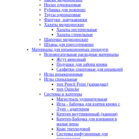
Носки одноразовые
Рубашка для рожениц
Трусы одноразовые
Фартуки, нарукавники
Халаты медицинские
Халаты нестерильные
Халаты стерильные
Шапочки медицинские
Штаны для прессотерапии
Материалы для инъекционных процедур
Вспомогательные расходные материалы
Жгут венозный
Подушки для забора крови
Салфетки спиртовые для инъекций
Иглы инъекционные
Иглы спинальные
тип Pencil Point (карандаш)
тип Quincke
Системы и катетеры
Магистраль удлинительная
Игла - бабочка для взятия крови с
Луер - адаптером
Катетер внутривенный (канюля)
Катетер-Бабочка для вливания в
малые вены
Кран трехходовой
Системы инфузионные для
переливания