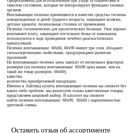
Предназначены для использования при уходе за пациентами в
тяжелом состоянии, которые не контролируют функцию тазовых
органов.
Впитывающие пеленки применяются в качестве средства гигиены
новорожденных и детей грудного возраста, защищают коляски,
детские кровати, пеленальные столики от промокания.
Пеленки гигиенические для урологических больных. Они хорошо
впитывают влагу, защищают постельное белье от намокания,
используются в ходе проведения лечебно-диагностических
манипуляций.
Пеленки впитывающие 60х60, 60х90 имеют три слоя, обладают
гипоаллергенными свойствами, предупреждают развитие
пролежней.
На впитывающие пеленки цена зависит от нескольких факторов:
размеров (на пеленки впитывающие 60х90 цена выше, чем на
такой же товар размером 60х60);
качества;
количества приобретаемой продукции.
Именно в Лайтмед купить впитывающие пеленки вы сможете без
каких-либо проблем: мы реализуем только качественные товары,
представляем широкий выбор. В каталоге вы сможете
найти пеленки впитывающие 60х90, 60х60 с вариативностью
цветовой гаммы.
Оставить отзыв об ассортименте