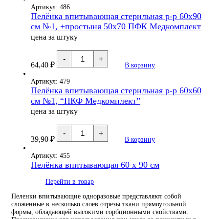
60
Артикул: 486
х
Пелёнка впитывающая стерильная р-р 60х90
40
см №1, +простыня 50х70 ПФК Медкомплект
см
№30,
цена за штуку
"Пелигрин"
Количество
-
+
товара
64,40
₽
В корзину
Пелёнка
впитывающая
стерильная
Артикул: 479
р-
Пелёнка впитывающая стерильная р-р 60х60
р
см №1, “ПКФ Медкомплект”
60х90
см
цена за штуку
№1,
+простыня
Количество
50х70
-
+
товара
ПФК
39,90
₽
В корзину
Пелёнка
Медкомплект
впитывающая
стерильная
Артикул: 455
р-
Пелёнка впитывающая 60 х 90 см
р
60х60
Перейти в товар
см
№1,
"ПКФ
Пеленки впитывающие одноразовые представляют собой
Медкомплект"
сложенные в несколько слоев отрезы ткани прямоугольной
формы, обладающей высокими сорбционными свойствами.