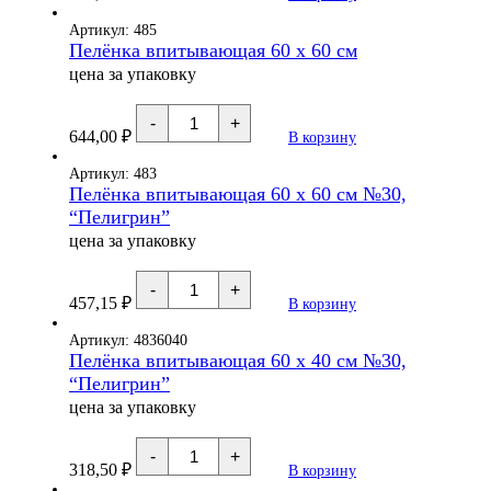
впитывающая
60
Артикул: 485
х
Пелёнка впитывающая 60 х 60 см
90
цена за упаковку
см
№30,
"Пелигрин"
Количество
-
+
товара
644,00
₽
В корзину
Пелёнка
впитывающая
60
Артикул: 483
х
Пелёнка впитывающая 60 х 60 см №30,
60
“Пелигрин”
см
цена за упаковку
Количество
-
+
товара
457,15
₽
В корзину
Пелёнка
впитывающая
60
Артикул: 4836040
х
Пелёнка впитывающая 60 х 40 см №30,
60
“Пелигрин”
см
№30,
цена за упаковку
"Пелигрин"
Количество
-
+
товара
318,50
₽
В корзину
Пелёнка
впитывающая