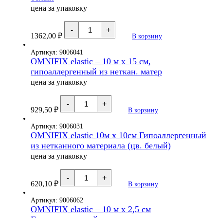
цена за упаковку
Количество
-
+
товара
1362,00
₽
В корзину
OMNIFIX
elastic
-
Артикул: 9006041
10
OMNIFIX elastic – 10 м х 15 см,
м
гипоаллергенный из неткан. матер
х
20
цена за упаковку
см
Гипоаллергенный
Количество
из
-
+
товара
нетканного
929,50
₽
В корзину
OMNIFIX
материала
elastic
,
-
Артикул: 9006031
белый
10
OMNIFIX elastic 10м х 10см Гипоаллергенный
м
из нетканного материала (цв. белый)
х
15
цена за упаковку
см,
гипоаллергенный
Количество
из
-
+
товара
неткан.
620,10
₽
В корзину
OMNIFIX
матер
elastic
10м
Артикул: 9006062
х
OMNIFIX elastic – 10 м х 2,5 см
10см