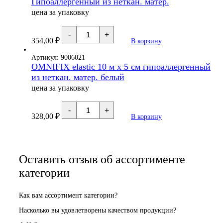
Гипоаллергенный из неткан. матер.
Гипоаллергенный
из
цена за упаковку
нетканного
материала
Количество
(цв.
-
+
товара
белый)
354,00
₽
В корзину
OMNIFIX
elastic
-
Артикул: 9006021
10
OMNIFIX elastic 10 м х 5 см гипоаллергенный
м
из неткан. матер. белый
х
2,5
цена за упаковку
см
Гипоаллергенный
Количество
из
-
+
товара
неткан.
328,00
₽
В корзину
OMNIFIX
матер.
elastic
10
м
х
5
Оставить отзыв об ассортименте
см
гипоаллергенный
категории
из
неткан.
матер.
белый
Как вам ассортимент категории?
Насколько вы удовлетворены качеством продукции?