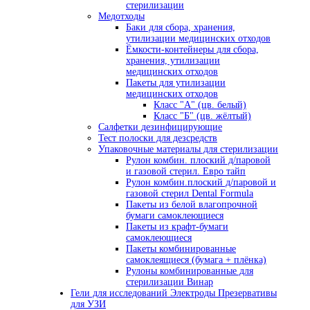
стерилизации
Медотходы
Баки для сбора, хранения,
утилизации медицинских отходов
Ёмкости-контейнеры для сбора,
хранения, утилизации
медицинских отходов
Пакеты для утилизации
медицинских отходов
Класс "А" (цв. белый)
Класс "Б" (цв. жёлтый)
Салфетки дезинфицирующие
Тест полоски для дезсредств
Упаковочные материалы для стерилизации
Рулон комбин. плоский д/паровой
и газовой стерил. Евро тайп
Рулон комбин.плоский д/паровой и
газовой стерил Dental Formula
Пакеты из белой влагопрочной
бумаги самоклеющиеся
Пакеты из крафт-бумаги
самоклеющиеся
Пакеты комбинированные
самоклеящиеся (бумага + плёнка)
Рулоны комбинированные для
стерилизации Винар
Гели для исследований Электроды Презервативы
для УЗИ