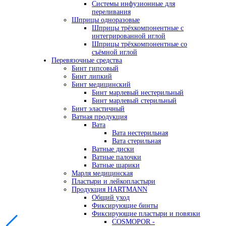
Системы инфузионные для
переливания
Шприцы одноразовые
Шприцы трёхкомпонентные с
интегрированной иглой
Шприцы трёхкомпонентные со
съёмной иглой
Перевязочные средства
Бинт гипсовый
Бинт липкий
Бинт медицинский
Бинт марлевый нестерильный
Бинт марлевый стерильный
Бинт эластичный
Ватная продукция
Вата
Вата нестерильная
Вата стерильная
Ватные диски
Ватные палочки
Ватные шарики
Марля медицинская
Пластыри и лейкопластыри
Продукция HARTMANN
Общий уход
Фиксирующие бинты
Фиксирующие пластыри и повязки
COSMOPOR -