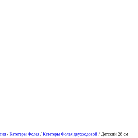
гия
/
Катетеры Фолея
/
Катетеры Фолея двухходовой
/
Детский 28 см