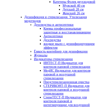
Катетеры Фолея двухходовой
Мужской 40 см
Детский 28 см
Женский 26 см
Дезинфекция и стерилизация. Утилизация
медотходов
Дезсредства и антисептики
Кремы профессиональные
защитные и восстанавливающие
Антисептики
Дезсредства
жидкое мыло с дезинфицирующим
эффектом
Ёмкость-контейнер для дезинфекции
Журналы
Индикаторы стерилизации
ИНТЕСТ-П Индикатор для
контроля паровой стерилизации
МедИС Индикатор для контроля
паровой и воздушной
стерилизации
Предстерилизационная очистка
СТЕРИКОНТ-П Индикатор для
контроля паровой и воздушной
стерилизации
СтериТЕСТ-П Индикатор для
контроля паровой и
интегрирующие для воздушной