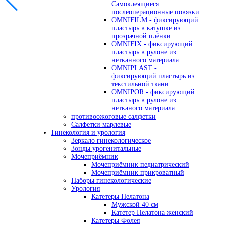
Самоклеящиеся
послеоперационные повязки
OMNIFILM - фиксирующий
пластырь в катушке из
прозрачной плёнки
OMNIFIX - фиксирующий
пластырь в рулоне из
нетканного материала
OMNIPLAST -
фиксирующий пластырь из
текстильной ткани
OMNIPOR - фиксирующий
пластырь в рулоне из
нетканого материала
противоожоговые салфетки
Салфетки марлевые
Гинекология и урология
Зеркало гинекологическое
Зонды урогенитальные
Мочеприёмник
Мочеприёмник педиатрический
Мочеприёмник прикроватный
Наборы гинекологические
Урология
Катетеры Нелатона
Мужской 40 см
Катетер Нелатона женский
Катетеры Фолея