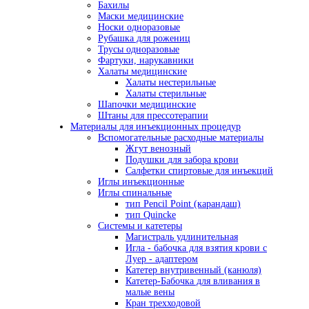
Бахилы
Маски медицинские
Носки одноразовые
Рубашка для рожениц
Трусы одноразовые
Фартуки, нарукавники
Халаты медицинские
Халаты нестерильные
Халаты стерильные
Шапочки медицинские
Штаны для прессотерапии
Материалы для инъекционных процедур
Вспомогательные расходные материалы
Жгут венозный
Подушки для забора крови
Салфетки спиртовые для инъекций
Иглы инъекционные
Иглы спинальные
тип Pencil Point (карандаш)
тип Quincke
Системы и катетеры
Магистраль удлинительная
Игла - бабочка для взятия крови с
Луер - адаптером
Катетер внутривенный (канюля)
Катетер-Бабочка для вливания в
малые вены
Кран трехходовой