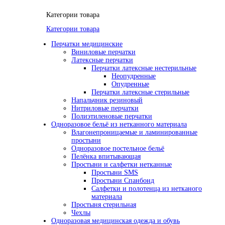
Категории товара
Категории товара
Перчатки медицинские
Виниловые перчатки
Латексные перчатки
Перчатки латексные нестерильные
Неопудренные
Опудренные
Перчатки латексные стерильные
Напальчник резиновый
Нитриловые перчатки
Полиэтиленовые перчатки
Одноразовое бельё из нетканного материала
Влагонепроницаемые и ламинированные
простыни
Одноразовое постельное бельё
Пелёнка впитывающая
Простыни и салфетки нетканные
Простыни SMS
Простыни Спанбонд
Салфетки и полотенца из нетканого
материала
Простыня стерильная
Чехлы
Одноразовая медицинская одежда и обувь