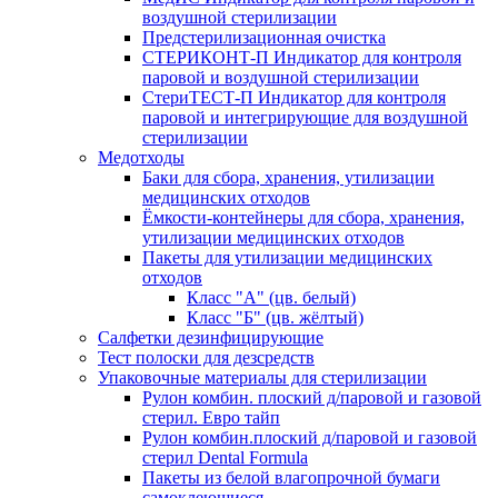
воздушной стерилизации
Предстерилизационная очистка
СТЕРИКОНТ-П Индикатор для контроля
паровой и воздушной стерилизации
СтериТЕСТ-П Индикатор для контроля
паровой и интегрирующие для воздушной
стерилизации
Медотходы
Баки для сбора, хранения, утилизации
медицинских отходов
Ёмкости-контейнеры для сбора, хранения,
утилизации медицинских отходов
Пакеты для утилизации медицинских
отходов
Класс "А" (цв. белый)
Класс "Б" (цв. жёлтый)
Салфетки дезинфицирующие
Тест полоски для дезсредств
Упаковочные материалы для стерилизации
Рулон комбин. плоский д/паровой и газовой
стерил. Евро тайп
Рулон комбин.плоский д/паровой и газовой
стерил Dental Formula
Пакеты из белой влагопрочной бумаги
самоклеющиеся