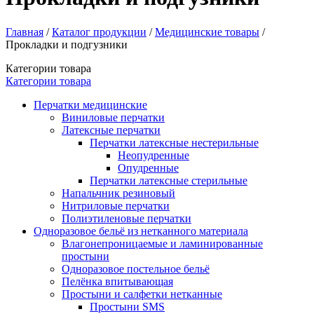
Главная
/
Каталог продукции
/
Медицинские товары
/
Прокладки и подгузники
Категории товара
Категории товара
Перчатки медицинские
Виниловые перчатки
Латексные перчатки
Перчатки латексные нестерильные
Неопудренные
Опудренные
Перчатки латексные стерильные
Напальчник резиновый
Нитриловые перчатки
Полиэтиленовые перчатки
Одноразовое бельё из нетканного материала
Влагонепроницаемые и ламинированные
простыни
Одноразовое постельное бельё
Пелёнка впитывающая
Простыни и салфетки нетканные
Простыни SMS