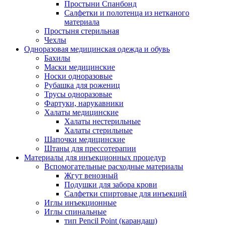
Простыни Спанбонд
Салфетки и полотенца из нетканого
материала
Простыня стерильная
Чехлы
Одноразовая медицинская одежда и обувь
Бахилы
Маски медицинские
Носки одноразовые
Рубашка для рожениц
Трусы одноразовые
Фартуки, нарукавники
Халаты медицинские
Халаты нестерильные
Халаты стерильные
Шапочки медицинские
Штаны для прессотерапии
Материалы для инъекционных процедур
Вспомогательные расходные материалы
Жгут венозный
Подушки для забора крови
Салфетки спиртовые для инъекций
Иглы инъекционные
Иглы спинальные
тип Pencil Point (карандаш)