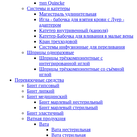
тип Quincke
Системы и катетеры
Магистраль удлинительная
Игла - бабочка для взятия крови с Луер -
адаптером
Катетер внутривенный (канюля)
Катетер-Бабочка для вливания в малые вены
Кран трехходовой
Системы инфузионные для переливания
Шприцы одноразовые
Шприцы трёхкомпонентные с
интегрированной иглой
Шприцы трёхкомпонентные со съёмной
иглой
Перевязочные средства
Бинт гипсовый
Бинт липкий
Бинт медицинский
Бинт марлевый нестерильный
Бинт марлевый стерильный
Бинт эластичный
Ватная продукция
Вата
Вата нестерильная
Вата стерильная