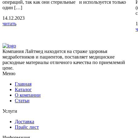
операций, так как они стерильные и используется только
И
один […]
(
с
14.12.2023
читать
1
ч
Компания Лайтмед находится на страже здоровья
медработников и пациентов, поставляет медициские
расходные материалы отличного качества по приемлемой
цене.
Меню
Главная
Каталог
О компании
Статьи
Услуги
Доставка
Прайс лист
Информация