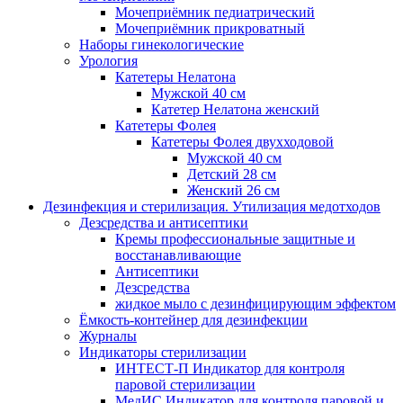
Мочеприёмник педиатрический
Мочеприёмник прикроватный
Наборы гинекологические
Урология
Катетеры Нелатона
Мужской 40 см
Катетер Нелатона женский
Катетеры Фолея
Катетеры Фолея двухходовой
Мужской 40 см
Детский 28 см
Женский 26 см
Дезинфекция и стерилизация. Утилизация медотходов
Дезсредства и антисептики
Кремы профессиональные защитные и
восстанавливающие
Антисептики
Дезсредства
жидкое мыло с дезинфицирующим эффектом
Ёмкость-контейнер для дезинфекции
Журналы
Индикаторы стерилизации
ИНТЕСТ-П Индикатор для контроля
паровой стерилизации
МедИС Индикатор для контроля паровой и