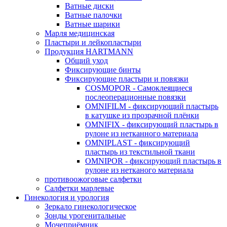
Ватные диски
Ватные палочки
Ватные шарики
Марля медицинская
Пластыри и лейкопластыри
Продукция HARTMANN
Общий уход
Фиксирующие бинты
Фиксирующие пластыри и повязки
COSMOPOR - Самоклеящиеся
послеоперационные повязки
OMNIFILM - фиксирующий пластырь
в катушке из прозрачной плёнки
OMNIFIX - фиксирующий пластырь в
рулоне из нетканного материала
OMNIPLAST - фиксирующий
пластырь из текстильной ткани
OMNIPOR - фиксирующий пластырь в
рулоне из нетканого материала
противоожоговые салфетки
Салфетки марлевые
Гинекология и урология
Зеркало гинекологическое
Зонды урогенитальные
Мочеприёмник