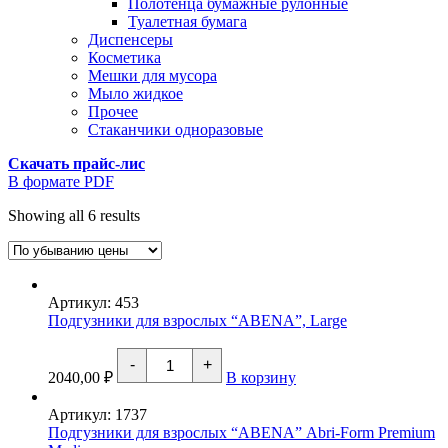
Полотенца бумажные рулонные
Туалетная бумага
Диспенсеры
Косметика
Мешки для мусора
Мыло жидкое
Прочее
Стаканчики одноразовые
Скачать прайс-лис
В формате PDF
Showing all 6 results
Артикул: 453
Подгузники для взрослых “ABENA”, Large
Количество
-
+
товара
2040,00
₽
В корзину
Подгузники
для
Артикул: 1737
взрослых
Подгузники для взрослых “ABENА” Abri-Form Premium
"ABENA",