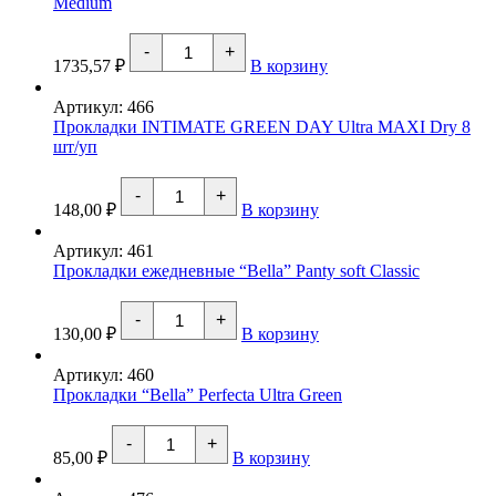
Medium
Large
Количество
-
+
товара
1735,57
₽
В корзину
Подгузники
для
Артикул: 466
взрослых
Прокладки INTIMATE GREEN DAY Ultra MAXI Dry 8
"ABENА"
шт/уп
Abri-
Form
Premium
Количество
-
+
Medium
товара
148,00
₽
В корзину
Прокладки
INTIMATE
Артикул: 461
GREEN
Прокладки ежедневные “Bella” Panty soft Classic
DAY
Ultra
MAXI
Количество
-
+
Dry
товара
130,00
₽
В корзину
8
Прокладки
шт/
ежедневные
Артикул: 460
уп
"Bella"
Прокладки “Bella” Perfecta Ultra Green
Panty
soft
Количество
Classic
-
+
товара
85,00
₽
В корзину
Прокладки
"Bella"