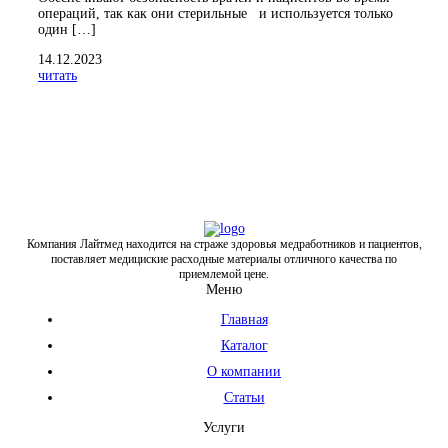
операций, так как они стерильные и используется только
один […]
14.12.2023
читать
Компания Лайтмед находится на страже здоровья медработников и пациентов,
поставляет медициские расходные материалы отличного качества по
приемлемой цене.
Меню
Главная
Каталог
О компании
Статьи
Услуги