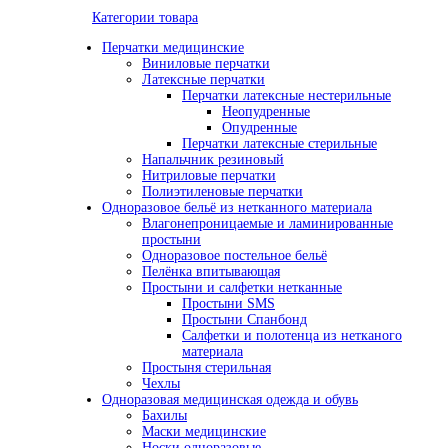
Категории товара
Перчатки медицинские
Виниловые перчатки
Латексные перчатки
Перчатки латексные нестерильные
Неопудренные
Опудренные
Перчатки латексные стерильные
Напальчник резиновый
Нитриловые перчатки
Полиэтиленовые перчатки
Одноразовое бельё из нетканного материала
Влагонепроницаемые и ламинированные
простыни
Одноразовое постельное бельё
Пелёнка впитывающая
Простыни и салфетки нетканные
Простыни SMS
Простыни Спанбонд
Салфетки и полотенца из нетканого
материала
Простыня стерильная
Чехлы
Одноразовая медицинская одежда и обувь
Бахилы
Маски медицинские
Носки одноразовые