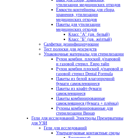
утилизации медицинских отходов
Ёмкости-контейнеры для сбора,
хранения, утилизации
медицинских отходов
Пакеты для утилизации
медицинских отходов
Класс "А" (цв. белый)
Класс "Б" (цв. жёлтый)
Салфетки дезинфицирующие
Тест полоски для дезсредств
Упаковочные материалы для стерилизации
Рулон комбин. плоский д/паровой
и газовой стерил. Евро тайп
Рулон комбин.плоский д/паровой и
газовой стерил Dental Formula
Пакеты из белой влагопрочной
бумаги самоклеющиеся
Пакеты из крафт-бумаги
самоклеющиеся
Пакеты комбинированные
самоклеящиеся (бумага + плёнка)
Рулоны комбинированные для
стерилизации Винар
Гели для исследований Электроды Презервативы
для УЗИ
Гели для исследований
Ультразвуковые контактные среды
Бесцветный