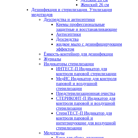
Женский 26 см
Дезинфекция и стерилизация. Утилизация
медотходов
Дезсредства и антисептики
Кремы профессиональные
защитные и восстанавливающие
Антисептики
Дезсредства
жидкое мыло с дезинфицирующим
эффектом
Ёмкость-контейнер для дезинфекции
Журналы
Индикаторы стерилизации
ИНТЕСТ-П Индикатор для
контроля паровой стерилизации
МедИС Индикатор для контроля
паровой и воздушной
стерилизации
Предстерилизационная очистка
СТЕРИКОНТ-П Индикатор для
контроля паровой и воздушной
стерилизации
СтериТЕСТ-П Индикатор для
контроля паровой и
интегрирующие для воздушной
стерилизации
Медотходы
Баки для сбора, хранения,