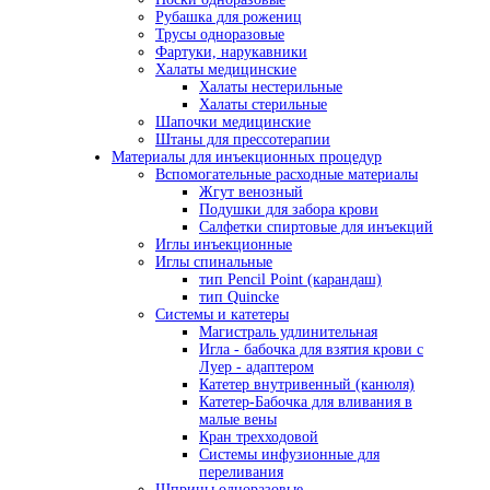
Рубашка для рожениц
Трусы одноразовые
Фартуки, нарукавники
Халаты медицинские
Халаты нестерильные
Халаты стерильные
Шапочки медицинские
Штаны для прессотерапии
Материалы для инъекционных процедур
Вспомогательные расходные материалы
Жгут венозный
Подушки для забора крови
Салфетки спиртовые для инъекций
Иглы инъекционные
Иглы спинальные
тип Pencil Point (карандаш)
тип Quincke
Системы и катетеры
Магистраль удлинительная
Игла - бабочка для взятия крови с
Луер - адаптером
Катетер внутривенный (канюля)
Катетер-Бабочка для вливания в
малые вены
Кран трехходовой
Системы инфузионные для
переливания
Шприцы одноразовые