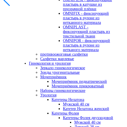
пластырь в катушке из
прозрачной плёнки
OMNIFIX - фиксирующий
пластырь в рулоне из
нетканного материала
OMNIPLAST -
фиксирующий пластырь из
текстильной ткани
OMNIPOR - фиксирующий
пластырь в рулоне из
нетканого материала
противоожоговые салфетки
Салфетки марлевые
Гинекология и урология
Зеркало гинекологическое
Зонды урогенитальные
Мочеприёмник
Мочеприёмник педиатрический
Мочеприёмник прикроватный
Наборы гинекологические
Урология
Катетеры Нелатона
Мужской 40 см
Катетер Нелатона женский
Катетеры Фолея
Катетеры Фолея двухходовой
Мужской 40 см
Детский 28 см