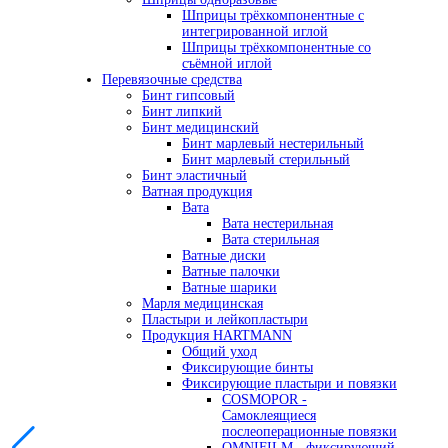
Шприцы трёхкомпонентные с
интегрированной иглой
Шприцы трёхкомпонентные со
съёмной иглой
Перевязочные средства
Бинт гипсовый
Бинт липкий
Бинт медицинский
Бинт марлевый нестерильный
Бинт марлевый стерильный
Бинт эластичный
Ватная продукция
Вата
Вата нестерильная
Вата стерильная
Ватные диски
Ватные палочки
Ватные шарики
Марля медицинская
Пластыри и лейкопластыри
Продукция HARTMANN
Общий уход
Фиксирующие бинты
Фиксирующие пластыри и повязки
COSMOPOR -
Самоклеящиеся
послеоперационные повязки
OMNIFILM - фиксирующий