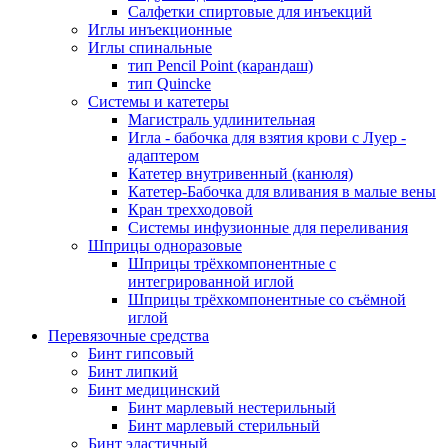
Салфетки спиртовые для инъекций
Иглы инъекционные
Иглы спинальные
тип Pencil Point (карандаш)
тип Quincke
Системы и катетеры
Магистраль удлинительная
Игла - бабочка для взятия крови с Луер -
адаптером
Катетер внутривенный (канюля)
Катетер-Бабочка для вливания в малые вены
Кран трехходовой
Системы инфузионные для переливания
Шприцы одноразовые
Шприцы трёхкомпонентные с
интегрированной иглой
Шприцы трёхкомпонентные со съёмной
иглой
Перевязочные средства
Бинт гипсовый
Бинт липкий
Бинт медицинский
Бинт марлевый нестерильный
Бинт марлевый стерильный
Бинт эластичный