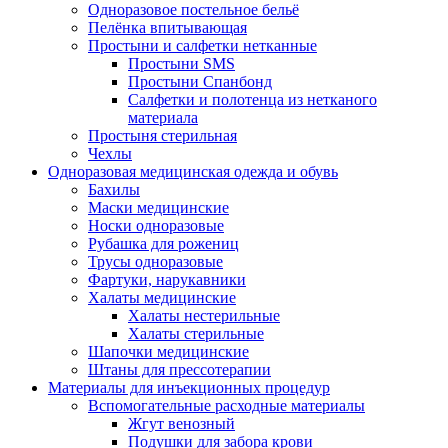
Одноразовое постельное бельё
Пелёнка впитывающая
Простыни и салфетки нетканные
Простыни SMS
Простыни Спанбонд
Салфетки и полотенца из нетканого
материала
Простыня стерильная
Чехлы
Одноразовая медицинская одежда и обувь
Бахилы
Маски медицинские
Носки одноразовые
Рубашка для рожениц
Трусы одноразовые
Фартуки, нарукавники
Халаты медицинские
Халаты нестерильные
Халаты стерильные
Шапочки медицинские
Штаны для прессотерапии
Материалы для инъекционных процедур
Вспомогательные расходные материалы
Жгут венозный
Подушки для забора крови