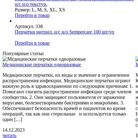
н/с н/о текстур.
Размер: L, M, S, XL, XS
Перейти в товар
Артикул: 338
Перчатки нитрил. н/с н/о Sempercare 100 шт/уп
Перейти в товар
Популярные статьи
Медицинские перчатки одноразовые
Медицинские перчатки, их виды и значение в ограничении
распространения инфекции. Медицинские перчатки играют
важную роль в здравоохранении по следующим причинам: 1.
м
Помогают снизить распространение инфекции среди членов
и
сообщества. 2. Они защищают пользователя от заражения
ж
вирусами, болезнетворными бактериями и микробами. 3.
Обеспечивают безопасность врачей и пациентов во время
с
операций, так как они стерильные и используется только
И
один […]
(
с
14.12.2023
читать
1