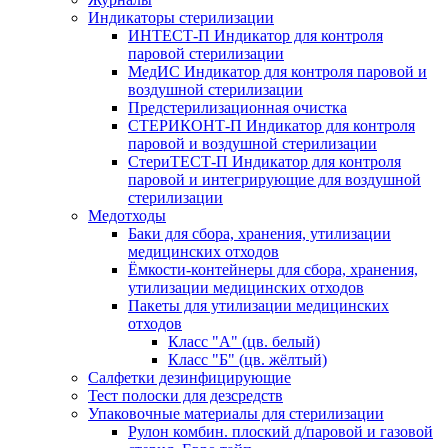
Индикаторы стерилизации
ИНТЕСТ-П Индикатор для контроля
паровой стерилизации
МедИС Индикатор для контроля паровой и
воздушной стерилизации
Предстерилизационная очистка
СТЕРИКОНТ-П Индикатор для контроля
паровой и воздушной стерилизации
СтериТЕСТ-П Индикатор для контроля
паровой и интегрирующие для воздушной
стерилизации
Медотходы
Баки для сбора, хранения, утилизации
медицинских отходов
Ёмкости-контейнеры для сбора, хранения,
утилизации медицинских отходов
Пакеты для утилизации медицинских
отходов
Класс "А" (цв. белый)
Класс "Б" (цв. жёлтый)
Салфетки дезинфицирующие
Тест полоски для дезсредств
Упаковочные материалы для стерилизации
Рулон комбин. плоский д/паровой и газовой