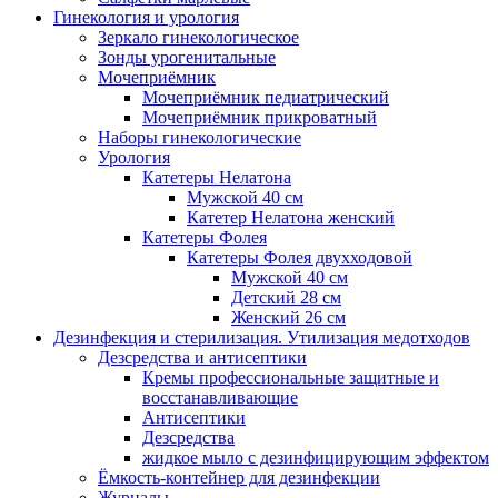
Гинекология и урология
Зеркало гинекологическое
Зонды урогенитальные
Мочеприёмник
Мочеприёмник педиатрический
Мочеприёмник прикроватный
Наборы гинекологические
Урология
Катетеры Нелатона
Мужской 40 см
Катетер Нелатона женский
Катетеры Фолея
Катетеры Фолея двухходовой
Мужской 40 см
Детский 28 см
Женский 26 см
Дезинфекция и стерилизация. Утилизация медотходов
Дезсредства и антисептики
Кремы профессиональные защитные и
восстанавливающие
Антисептики
Дезсредства
жидкое мыло с дезинфицирующим эффектом
Ёмкость-контейнер для дезинфекции
Журналы