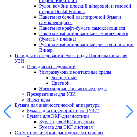
стерил. Евро тайп
Рулон комбин.плоский д/паровой и газовой
стерил Dental Formula
Пакеты из белой влагопрочной бумаги
самоклеющиеся
Пакеты из крафт-бумаги самоклеющиеся
Пакеты комбинированные самоклеящиеся
(бумага + плёнка)
Рулоны комбинированные для стерилизации
Винар
Гели для исследований Электроды Презервативы для
УЗИ
Гели для исследований
Ультразвуковые контактные среды
Бесцветный
Цветной
Электродные контактные среды
Презервативы для УЗИ
Электроды
Бумага для диагностической аппаратуры
Бумага для видеопринтеров (УЗИ)
Бумага для ЭКГ-диагностики
Бумага для ЭКГ в рулонах
Бумага для ЭКГ листовая
Стоматологические расходные материалы