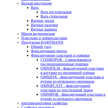
Ватная продукция
Вата
Вата нестерильная
Вата стерильная
Ватные диски
Ватные палочки
Ватные шарики
Марля медицинская
Пластыри и лейкопластыри
Продукция HARTMANN
Общий уход
Фиксирующие бинты
Фиксирующие пластыри и повязки
COSMOPOR - Самоклеящиеся
послеоперационные повязки
OMNIFILM - фиксирующий пластырь
в катушке из прозрачной плёнки
OMNIFIX - фиксирующий пластырь в
рулоне из нетканного материала
OMNIPLAST - фиксирующий
пластырь из текстильной ткани
OMNIPOR - фиксирующий пластырь в
рулоне из нетканого материала
противоожоговые салфетки
Салфетки марлевые