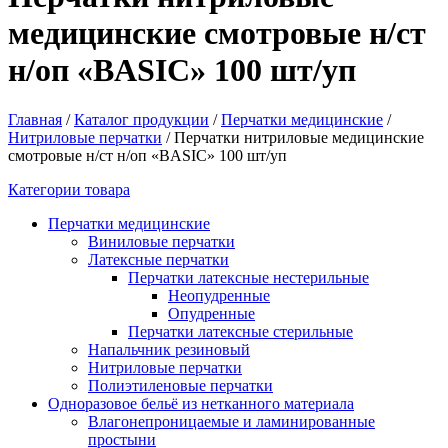
медицинские смотровые н/ст
н/оп «BASIC» 100 шт/уп
Главная
/
Каталог продукции
/
Перчатки медицинские
/
Нитриловые перчатки
/
Перчатки нитриловые медицинские
смотровые н/ст н/оп «BASIC» 100 шт/уп
Категории товара
Перчатки медицинские
Виниловые перчатки
Латексные перчатки
Перчатки латексные нестерильные
Неопудренные
Опудренные
Перчатки латексные стерильные
Напальчник резиновый
Нитриловые перчатки
Полиэтиленовые перчатки
Одноразовое бельё из нетканного материала
Влагонепроницаемые и ламинированные
простыни