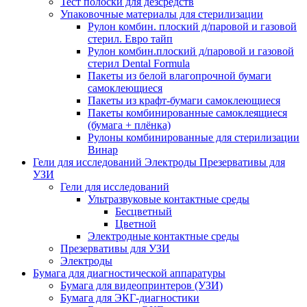
Тест полоски для дезсредств
Упаковочные материалы для стерилизации
Рулон комбин. плоский д/паровой и газовой
стерил. Евро тайп
Рулон комбин.плоский д/паровой и газовой
стерил Dental Formula
Пакеты из белой влагопрочной бумаги
самоклеющиеся
Пакеты из крафт-бумаги самоклеющиеся
Пакеты комбинированные самоклеящиеся
(бумага + плёнка)
Рулоны комбинированные для стерилизации
Винар
Гели для исследований Электроды Презервативы для
УЗИ
Гели для исследований
Ультразвуковые контактные среды
Бесцветный
Цветной
Электродные контактные среды
Презервативы для УЗИ
Электроды
Бумага для диагностической аппаратуры
Бумага для видеопринтеров (УЗИ)
Бумага для ЭКГ-диагностики