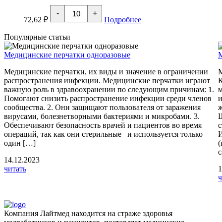
100
Количество
шт/
-
+
товара
рул
72,62
₽
Подробнее
Чехол
на
Популярные статьи
резинке
200х90х15см
Медицинские перчатки одноразовые
(материал
спанбонд)
Медицинские перчатки, их виды и значение в ограничении
10
шт/
распространения инфекции. Медицинские перчатки играют
уп
важную роль в здравоохранении по следующим причинам: 1.
м
Помогают снизить распространение инфекции среди членов
и
сообщества. 2. Они защищают пользователя от заражения
ж
вирусами, болезнетворными бактериями и микробами. 3.
Обеспечивают безопасность врачей и пациентов во время
с
операций, так как они стерильные и используется только
И
один […]
(
с
14.12.2023
читать
1
ч
Компания Лайтмед находится на страже здоровья