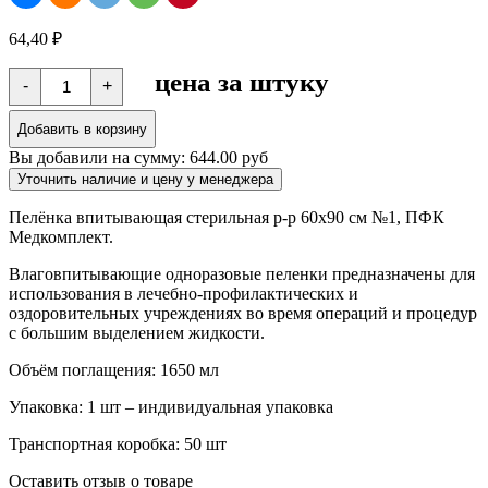
64,40
₽
Количество
цена за штуку
-
+
товара
Пелёнка
впитывающая
Добавить в корзину
стерильная
Вы добавили на сумму:
644.00 руб
р-
р
Уточнить наличие и цену у менеджера
60х90
см
Пелёнка впитывающая стерильная р-р 60х90 см №1, ПФК
№1,
Медкомплект.
+простыня
50х70
Влаговпитывающие одноразовые пеленки предназначены для
ПФК
использования в лечебно-профилактических и
Медкомплект
оздоровительных учреждениях во время операций и процедур
с большим выделением жидкости.
Объём поглащения: 1650 мл
Упаковка: 1 шт – индивидуальная упаковка
Транспортная коробка: 50 шт
Оставить отзыв о товаре