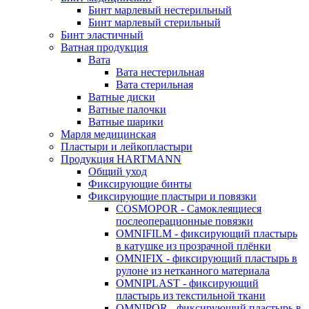
Бинт марлевый нестерильный
Бинт марлевый стерильный
Бинт эластичный
Ватная продукция
Вата
Вата нестерильная
Вата стерильная
Ватные диски
Ватные палочки
Ватные шарики
Марля медицинская
Пластыри и лейкопластыри
Продукция HARTMANN
Общий уход
Фиксирующие бинты
Фиксирующие пластыри и повязки
COSMOPOR - Самоклеящиеся
послеоперационные повязки
OMNIFILM - фиксирующий пластырь
в катушке из прозрачной плёнки
OMNIFIX - фиксирующий пластырь в
рулоне из нетканного материала
OMNIPLAST - фиксирующий
пластырь из текстильной ткани
OMNIPOR - фиксирующий пластырь в