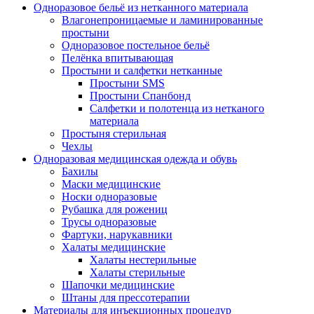
Одноразовое бельё из нетканного материала
Влагонепроницаемые и ламинированные
простыни
Одноразовое постельное бельё
Пелёнка впитывающая
Простыни и салфетки нетканные
Простыни SMS
Простыни Спанбонд
Салфетки и полотенца из нетканого
материала
Простыня стерильная
Чехлы
Одноразовая медицинская одежда и обувь
Бахилы
Маски медицинские
Носки одноразовые
Рубашка для рожениц
Трусы одноразовые
Фартуки, нарукавники
Халаты медицинские
Халаты нестерильные
Халаты стерильные
Шапочки медицинские
Штаны для прессотерапии
Материалы для инъекционных процедур