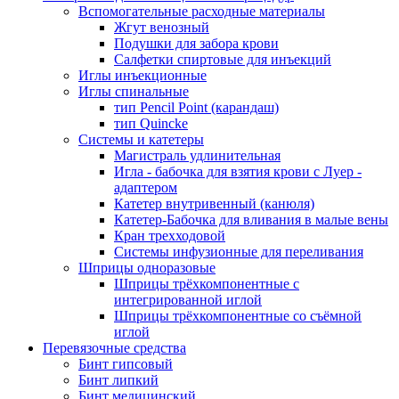
Вспомогательные расходные материалы
Жгут венозный
Подушки для забора крови
Салфетки спиртовые для инъекций
Иглы инъекционные
Иглы спинальные
тип Pencil Point (карандаш)
тип Quincke
Системы и катетеры
Магистраль удлинительная
Игла - бабочка для взятия крови с Луер -
адаптером
Катетер внутривенный (канюля)
Катетер-Бабочка для вливания в малые вены
Кран трехходовой
Системы инфузионные для переливания
Шприцы одноразовые
Шприцы трёхкомпонентные с
интегрированной иглой
Шприцы трёхкомпонентные со съёмной
иглой
Перевязочные средства
Бинт гипсовый
Бинт липкий
Бинт медицинский