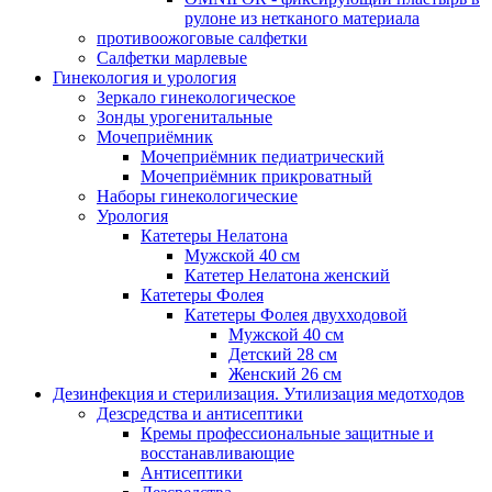
рулоне из нетканого материала
противоожоговые салфетки
Салфетки марлевые
Гинекология и урология
Зеркало гинекологическое
Зонды урогенитальные
Мочеприёмник
Мочеприёмник педиатрический
Мочеприёмник прикроватный
Наборы гинекологические
Урология
Катетеры Нелатона
Мужской 40 см
Катетер Нелатона женский
Катетеры Фолея
Катетеры Фолея двухходовой
Мужской 40 см
Детский 28 см
Женский 26 см
Дезинфекция и стерилизация. Утилизация медотходов
Дезсредства и антисептики
Кремы профессиональные защитные и
восстанавливающие
Антисептики