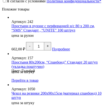
Я согласен с условиями
Политики конфиденциальности*
Похожие товары
Артикул: 242
Простыни в рулоне с перфорацией н/с 80 х 200 см,
“SMS” Стандарт , “UNITE” 100 шт/рул
цена за рулон
Количество
-
+
товара
602,00
₽
Подробнее
Простыни
в
Артикул: 157
рулоне
Простыня 80х200см, “Спанбонд” Стандарт 20 шт/уп
с
(укладка поштучно)
перфорацией
н/
Цвет: Голубой
цена за штуку
с
80
Перейти в товар
х
200
Артикул: 1050
см,
Чехол на резинке 200х90х15см (материал спанбонд) 10
"SMS"
Стандарт
шт/уп
,
цена за штуку
"UNITE"