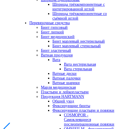
Шприцы трёхкомпонентные с
интегрированной иглой
Шприцы трёхкомпонентные со
съёмной иглой
Перевязочные средства
Бинт гипсовый
Бинт липкий
Бинт медицинский
Бинт марлевый нестерильный
Бинт марлевый стерильный
Бинт эластичный
Ватная продукция
Вата
Вата нестерильная
Вата стерильная
Ватные диски
Ватные палочки
Ватные шарики
Марля медицинская
Пластыри и лейкопластыри
Продукция HARTMANN
Общий уход
Фиксирующие бинты
Фиксирующие пластыри и повязки
COSMOPOR -
Самоклеящиеся
послеоперационные повязки
OMNIFILM - фиксирующий