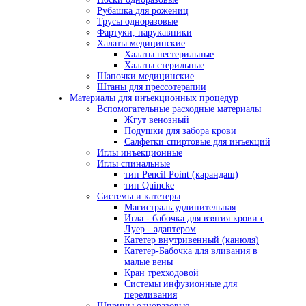
Рубашка для рожениц
Трусы одноразовые
Фартуки, нарукавники
Халаты медицинские
Халаты нестерильные
Халаты стерильные
Шапочки медицинские
Штаны для прессотерапии
Материалы для инъекционных процедур
Вспомогательные расходные материалы
Жгут венозный
Подушки для забора крови
Салфетки спиртовые для инъекций
Иглы инъекционные
Иглы спинальные
тип Pencil Point (карандаш)
тип Quincke
Системы и катетеры
Магистраль удлинительная
Игла - бабочка для взятия крови с
Луер - адаптером
Катетер внутривенный (канюля)
Катетер-Бабочка для вливания в
малые вены
Кран трехходовой
Системы инфузионные для
переливания
Шприцы одноразовые