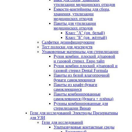
утилизации медицинских отходов
Ёмкости-контейнеры для сбора,
хранения, утилизации
медицинских отходов
Пакеты для утилизации
медицинских отходов
Класс "А" (цв. белый)
Класс "Б" (цв. жёлтый)
Салфетки дезинфицирующие
Тест полоски для дезсредств
Упаковочные материалы для стерилизации
Рулон комбин. плоский д/паровой
и газовой стерил. Евро тайп
Рулон комбин.плоский д/паровой и
газовой стерил Dental Formula
Пакеты из белой влагопрочной
бумаги самоклеющиеся
Пакеты из крафт-бумаги
самоклеющиеся
Пакеты комбинированные
самоклеящиеся (бумага + плёнка)
Рулоны комбинированные для
стерилизации Винар
Гели для исследований Электроды Презервативы
для УЗИ
Гели для исследований
Ультразвуковые контактные среды
Бесцветный