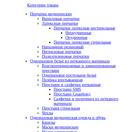
Категории товара
Перчатки медицинские
Виниловые перчатки
Латексные перчатки
Перчатки латексные нестерильные
Неопудренные
Опудренные
Перчатки латексные стерильные
Напальчник резиновый
Нитриловые перчатки
Полиэтиленовые перчатки
Одноразовое бельё из нетканного материала
Влагонепроницаемые и ламинированные
простыни
Одноразовое постельное бельё
Пелёнка впитывающая
Простыни и салфетки нетканные
Простыни SMS
Простыни Спанбонд
Салфетки и полотенца из нетканого
материала
Простыня стерильная
Чехлы
Одноразовая медицинская одежда и обувь
Бахилы
Маски медицинские
Носки одноразовые