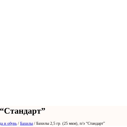
э “Стандарт”
а и обувь
/
Бахилы
/
Бахилы 2,5 гр. (25 мкм), п/э “Стандарт”