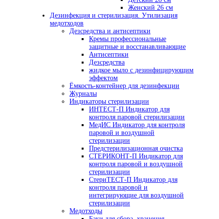
Женский 26 см
Дезинфекция и стерилизация. Утилизация
медотходов
Дезсредства и антисептики
Кремы профессиональные
защитные и восстанавливающие
Антисептики
Дезсредства
жидкое мыло с дезинфицирующим
эффектом
Ёмкость-контейнер для дезинфекции
Журналы
Индикаторы стерилизации
ИНТЕСТ-П Индикатор для
контроля паровой стерилизации
МедИС Индикатор для контроля
паровой и воздушной
стерилизации
Предстерилизационная очистка
СТЕРИКОНТ-П Индикатор для
контроля паровой и воздушной
стерилизации
СтериТЕСТ-П Индикатор для
контроля паровой и
интегрирующие для воздушной
стерилизации
Медотходы
Баки для сбора, хранения,