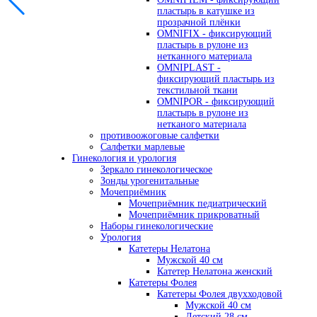
пластырь в катушке из
прозрачной плёнки
OMNIFIX - фиксирующий
пластырь в рулоне из
нетканного материала
OMNIPLAST -
фиксирующий пластырь из
текстильной ткани
OMNIPOR - фиксирующий
пластырь в рулоне из
нетканого материала
противоожоговые салфетки
Салфетки марлевые
Гинекология и урология
Зеркало гинекологическое
Зонды урогенитальные
Мочеприёмник
Мочеприёмник педиатрический
Мочеприёмник прикроватный
Наборы гинекологические
Урология
Катетеры Нелатона
Мужской 40 см
Катетер Нелатона женский
Катетеры Фолея
Катетеры Фолея двухходовой
Мужской 40 см
Детский 28 см