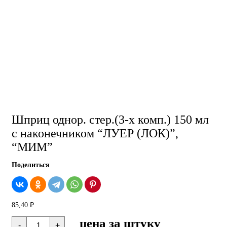
Шприц однор. стер.(3-х комп.) 150 мл
с наконечником “ЛУЕР (ЛОК)”,
“МИМ”
Поделиться
85,40
₽
Количество
цена за штуку
-
+
товара