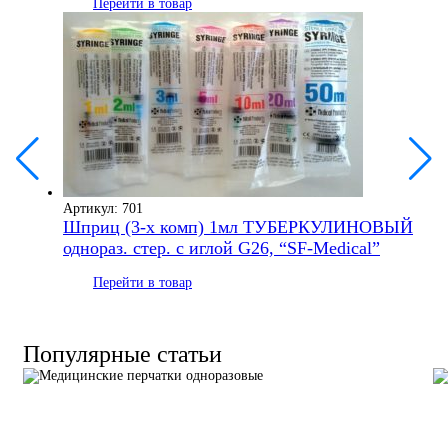
Перейти в товар
Артикул: 701
Шприц (3-х комп) 1мл ТУБЕРКУЛИНОВЫЙ
однораз. стер. с иглой G26, “SF-Medical”
Перейти в товар
Популярные статьи