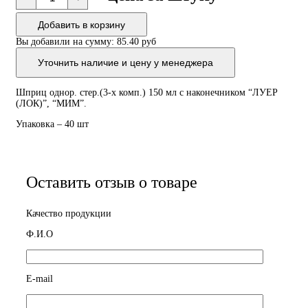
Шприц
однор.
Добавить в корзину
стер.
(3-
Вы добавили на сумму:
85.40 руб
х
комп.)
Уточнить наличие и цену у менеджера
150
мл
с
Шприц однор. стер.(3-х комп.) 150 мл с наконечником “ЛУЕР
наконечником
(ЛОК)”, “МИМ”.
"ЛУЕР
(ЛОК)",
Упаковка – 40 шт
"МИМ"
Оставить отзыв о товаре
Качество продукции
Ф.И.О
E-mail