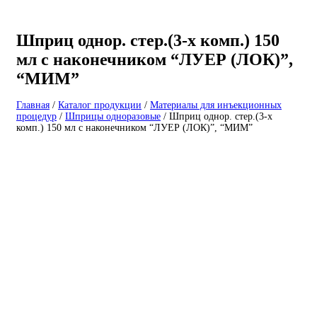
Шприц однор. стер.(3-х комп.) 150
мл с наконечником “ЛУЕР (ЛОК)”,
“МИМ”
Главная
/
Каталог продукции
/
Материалы для инъекционных
процедур
/
Шприцы одноразовые
/
Шприц однор. стер.(3-х
комп.) 150 мл с наконечником “ЛУЕР (ЛОК)”, “МИМ”