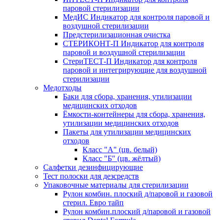
паровой стерилизации
МедИС Индикатор для контроля паровой и
воздушной стерилизации
Предстерилизационная очистка
СТЕРИКОНТ-П Индикатор для контроля
паровой и воздушной стерилизации
СтериТЕСТ-П Индикатор для контроля
паровой и интегрирующие для воздушной
стерилизации
Медотходы
Баки для сбора, хранения, утилизации
медицинских отходов
Ёмкости-контейнеры для сбора, хранения,
утилизации медицинских отходов
Пакеты для утилизации медицинских
отходов
Класс "А" (цв. белый)
Класс "Б" (цв. жёлтый)
Салфетки дезинфицирующие
Тест полоски для дезсредств
Упаковочные материалы для стерилизации
Рулон комбин. плоский д/паровой и газовой
стерил. Евро тайп
Рулон комбин.плоский д/паровой и газовой