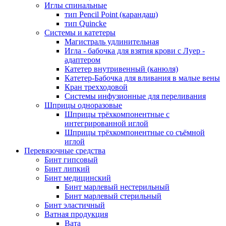
Иглы спинальные
тип Pencil Point (карандаш)
тип Quincke
Системы и катетеры
Магистраль удлинительная
Игла - бабочка для взятия крови с Луер -
адаптером
Катетер внутривенный (канюля)
Катетер-Бабочка для вливания в малые вены
Кран трехходовой
Системы инфузионные для переливания
Шприцы одноразовые
Шприцы трёхкомпонентные с
интегрированной иглой
Шприцы трёхкомпонентные со съёмной
иглой
Перевязочные средства
Бинт гипсовый
Бинт липкий
Бинт медицинский
Бинт марлевый нестерильный
Бинт марлевый стерильный
Бинт эластичный
Ватная продукция
Вата