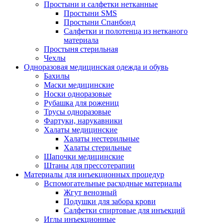
Простыни и салфетки нетканные
Простыни SMS
Простыни Спанбонд
Салфетки и полотенца из нетканого
материала
Простыня стерильная
Чехлы
Одноразовая медицинская одежда и обувь
Бахилы
Маски медицинские
Носки одноразовые
Рубашка для рожениц
Трусы одноразовые
Фартуки, нарукавники
Халаты медицинские
Халаты нестерильные
Халаты стерильные
Шапочки медицинские
Штаны для прессотерапии
Материалы для инъекционных процедур
Вспомогательные расходные материалы
Жгут венозный
Подушки для забора крови
Салфетки спиртовые для инъекций
Иглы инъекционные