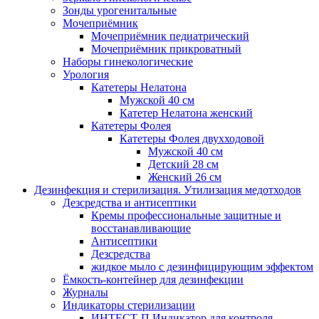
Зонды урогенитальные
Мочеприёмник
Мочеприёмник педиатрический
Мочеприёмник прикроватный
Наборы гинекологические
Урология
Катетеры Нелатона
Мужской 40 см
Катетер Нелатона женский
Катетеры Фолея
Катетеры Фолея двухходовой
Мужской 40 см
Детский 28 см
Женский 26 см
Дезинфекция и стерилизация. Утилизация медотходов
Дезсредства и антисептики
Кремы профессиональные защитные и
восстанавливающие
Антисептики
Дезсредства
жидкое мыло с дезинфицирующим эффектом
Ёмкость-контейнер для дезинфекции
Журналы
Индикаторы стерилизации
ИНТЕСТ-П Индикатор для контроля