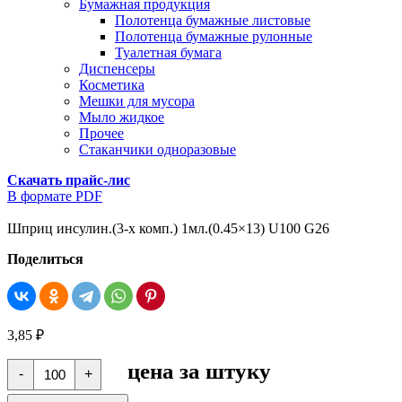
Бумажная продукция
Полотенца бумажные листовые
Полотенца бумажные рулонные
Туалетная бумага
Диспенсеры
Косметика
Мешки для мусора
Мыло жидкое
Прочее
Стаканчики одноразовые
Скачать прайс-лис
В формате PDF
Шприц инсулин.(3-х комп.) 1мл.(0.45×13) U100 G26
Поделиться
3,85
₽
Количество
цена за штуку
-
+
товара
Шприц