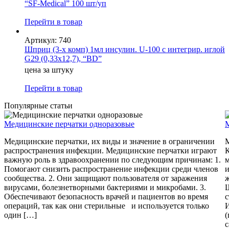
“SF-Medical” 100 шт/уп
Перейти в товар
Артикул: 740
Шприц (3-х комп) 1мл инсулин. U-100 с интегрир. иглой
G29 (0,33х12,7), “BD”
цена за штуку
Перейти в товар
Популярные статьи
Медицинские перчатки одноразовые
Медицинские перчатки, их виды и значение в ограничении
распространения инфекции. Медицинские перчатки играют
важную роль в здравоохранении по следующим причинам: 1.
м
Помогают снизить распространение инфекции среди членов
и
сообщества. 2. Они защищают пользователя от заражения
ж
вирусами, болезнетворными бактериями и микробами. 3.
Обеспечивают безопасность врачей и пациентов во время
с
операций, так как они стерильные и используется только
И
один […]
(
с