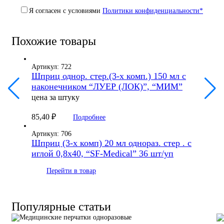
Я согласен с условиями
Политики конфиденциальности*
Похожие товары
Артикул: 722
Шприц однор. стер.(3-х комп.) 150 мл с
наконечником “ЛУЕР (ЛОК)”, “МИМ”
цена за штуку
85,40
₽
Подробнее
Артикул: 706
Шприц (3-х комп) 20 мл однораз. стер . с
иглой 0,8х40, “SF-Medical” 36 шт/уп
Перейти в товар
Популярные статьи