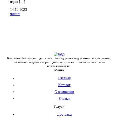
один […]
14.12.2023
читать
Компания Лайтмед находится на страже здоровья медработников и пациентов,
поставляет медициские расходные материалы отличного качества по
приемлемой цене.
Меню
Главная
Каталог
О компании
Статьи
Услуги
Доставка