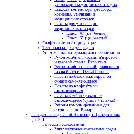
утилизации медицинских отходов
Ёмкости-контейнеры для сбора,
хранения, утилизации
медицинских отходов
Пакеты для утилизации
медицинских отходов
Класс "А" (цв. белый)
Класс "Б" (цв. жёлтый)
Салфетки дезинфицирующие
Тест полоски для дезсредств
Упаковочные материалы для стерилизации
Рулон комбин. плоский д/паровой
и газовой стерил. Евро тайп
Рулон комбин.плоский д/паровой и
газовой стерил Dental Formula
Пакеты из белой влагопрочной
бумаги самоклеющиеся
Пакеты из крафт-бумаги
самоклеющиеся
Пакеты комбинированные
самоклеящиеся (бумага + плёнка)
Рулоны комбинированные для
стерилизации Винар
Гели для исследований Электроды Презервативы
для УЗИ
Гели для исследований
Ультразвуковые контактные среды
Бесцветный