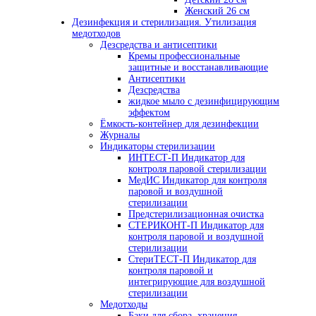
Женский 26 см
Дезинфекция и стерилизация. Утилизация
медотходов
Дезсредства и антисептики
Кремы профессиональные
защитные и восстанавливающие
Антисептики
Дезсредства
жидкое мыло с дезинфицирующим
эффектом
Ёмкость-контейнер для дезинфекции
Журналы
Индикаторы стерилизации
ИНТЕСТ-П Индикатор для
контроля паровой стерилизации
МедИС Индикатор для контроля
паровой и воздушной
стерилизации
Предстерилизационная очистка
СТЕРИКОНТ-П Индикатор для
контроля паровой и воздушной
стерилизации
СтериТЕСТ-П Индикатор для
контроля паровой и
интегрирующие для воздушной
стерилизации
Медотходы
Баки для сбора, хранения,