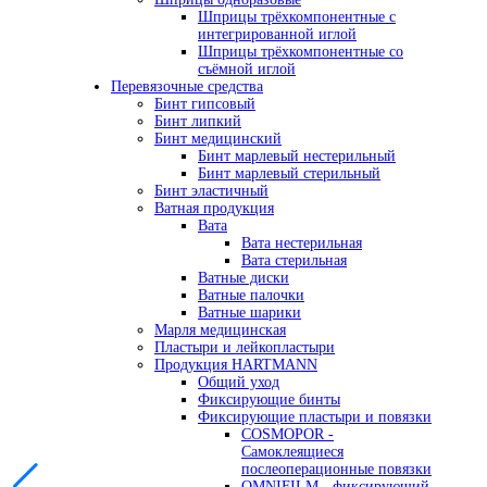
Шприцы трёхкомпонентные с
интегрированной иглой
Шприцы трёхкомпонентные со
съёмной иглой
Перевязочные средства
Бинт гипсовый
Бинт липкий
Бинт медицинский
Бинт марлевый нестерильный
Бинт марлевый стерильный
Бинт эластичный
Ватная продукция
Вата
Вата нестерильная
Вата стерильная
Ватные диски
Ватные палочки
Ватные шарики
Марля медицинская
Пластыри и лейкопластыри
Продукция HARTMANN
Общий уход
Фиксирующие бинты
Фиксирующие пластыри и повязки
COSMOPOR -
Самоклеящиеся
послеоперационные повязки
OMNIFILM - фиксирующий