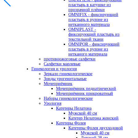
пластырь в катушке из
прозрачной плёнки
OMNIFIX - фиксирующий
пластырь в рулоне из
нетканного материала
OMNIPLAST -
фиксирующий пластырь из
текстильной ткани
OMNIPOR - фиксирующий
пластырь в рулоне из
нетканого материала
противоожоговые салфетки
Салфетки марлевые
Гинекология и урология
Зеркало гинекологическое
Зонды урогенитальные
Мочеприёмник
Мочеприёмник педиатрический
Мочеприёмник прикроватный
Наборы гинекологические
Урология
Катетеры Нелатона
Мужской 40 см
Катетер Нелатона женский
Катетеры Фолея
Катетеры Фолея двухходовой
Мужской 40 см
Детский 28 см