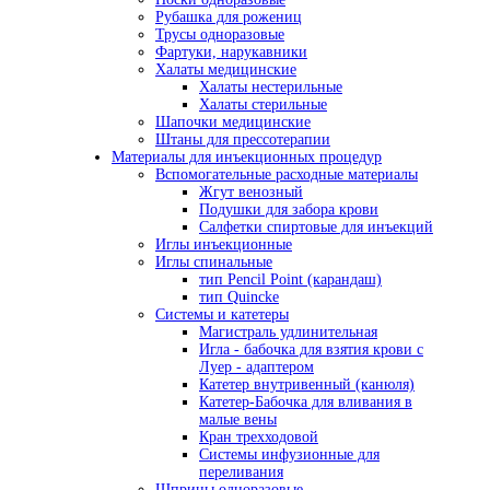
Рубашка для рожениц
Трусы одноразовые
Фартуки, нарукавники
Халаты медицинские
Халаты нестерильные
Халаты стерильные
Шапочки медицинские
Штаны для прессотерапии
Материалы для инъекционных процедур
Вспомогательные расходные материалы
Жгут венозный
Подушки для забора крови
Салфетки спиртовые для инъекций
Иглы инъекционные
Иглы спинальные
тип Pencil Point (карандаш)
тип Quincke
Системы и катетеры
Магистраль удлинительная
Игла - бабочка для взятия крови с
Луер - адаптером
Катетер внутривенный (канюля)
Катетер-Бабочка для вливания в
малые вены
Кран трехходовой
Системы инфузионные для
переливания
Шприцы одноразовые