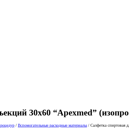
ъекций 30х60 “Apexmed” (изопр
процедур
/
Вспомогательные расходные материалы
/
Салфетка спиртовая 