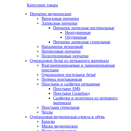
Категории товара
Перчатки медицинские
Виниловые перчатки
Латексные перчатки
Перчатки латексные нестерильные
Неопудренные
Опудренные
Перчатки латексные стерильные
Напальчник резиновый
Нитриловые перчатки
Полиэтиленовые перчатки
Одноразовое бельё из нетканного материала
Влагонепроницаемые и ламинированные
простыни
Одноразовое постельное бельё
Пелёнка впитывающая
Простыни и салфетки нетканные
Простыни SMS
Простыни Спанбонд
Салфетки и полотенца из нетканого
материала
Простыня стерильная
Чехлы
Одноразовая медицинская одежда и обувь
Бахилы
Маски медицинские
Носки одноразовые