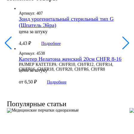
Артикул: 407
Зонд урогенитальный стерильный тип G
(Шпатель Эйра)
цена за штуку
4,43
₽
Подробнее
Артикул: 4538
Катетер Нелатона женский 20см CHFR 8-16
РАЗМЕР КАТЕТЕРА: CH/FR10, CH/FR12, CH/FR14,
CH/FR16, CH/FR18, CH/FR20, CH/FR6, CH/FR8
цена за штуку
от
6,50
₽
Подробнее
Популярные статьи