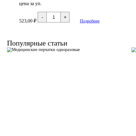
спирта
цена за уп.
Количество
-
+
товара
523,00
₽
Подробнее
Пакеты
для
медотходов
класс
"Б"
Популярные статьи
70х80
см
60л
стяжка
+
печать
(цв.жёл),
100шт/
уп