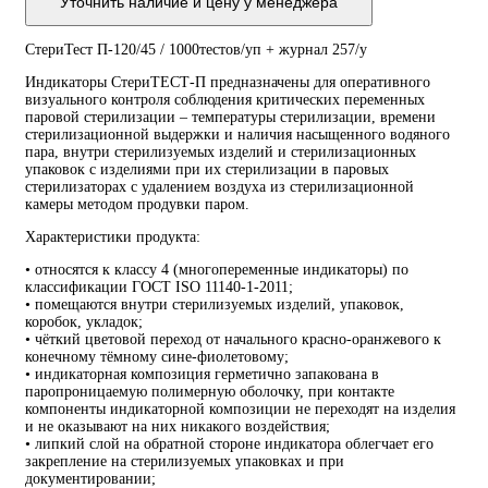
1000тестов/
Уточнить наличие и цену у менеджера
уп
+
журнал
СтериТест П-120/45 / 1000тестов/уп + журнал 257/у
257/
у
Индикаторы СтериТЕСТ-П предназначены для оперативного
визуального контроля соблюдения критических переменных
паровой стерилизации – температуры стерилизации, времени
стерилизационной выдержки и наличия насыщенного водяного
пара, внутри стерилизуемых изделий и стерилизационных
упаковок с изделиями при их стерилизации в паровых
стерилизаторах с удалением воздуха из стерилизационной
камеры методом продувки паром.
Характеристики продукта:
• относятся к классу 4 (многопеременные индикаторы) по
классификации ГОСТ ISO 11140-1-2011;
• помещаются внутри стерилизуемых изделий, упаковок,
коробок, укладок;
• чёткий цветовой переход от начального красно-оранжевого к
конечному тёмному сине-фиолетовому;
• индикаторная композиция герметично запакована в
паропроницаемую полимерную оболочку, при контакте
компоненты индикаторной композиции не переходят на изделия
и не оказывают на них никакого воздействия;
• липкий слой на обратной стороне индикатора облегчает его
закрепление на стерилизуемых упаковках и при
документировании;