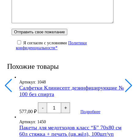
Я согласен с условиями
Политики
конфиденциальности*
Похожие товары
Артикул: 1048
Салфетки Клинисепт дезинфицирующие №
100 без спирта
Количество
-
+
товара
577,00
₽
Подробнее
Салфетки
Клинисепт
дезинфицирующие
Артикул: 1450
№
Пакеты для медотходов класс “Б” 70х80 см
100
60л стяжка + печать (цв.жёл), 100шт/уп
без