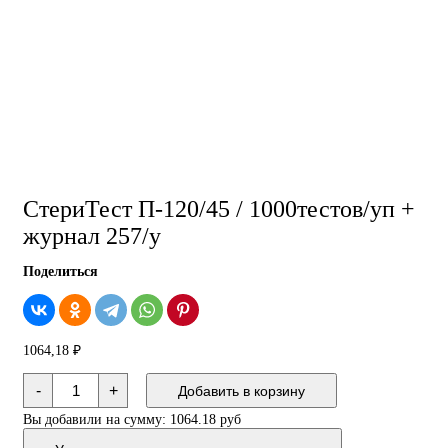
СтериТест П-120/45 / 1000тестов/уп +
журнал 257/у
Поделиться
1064,18
₽
Количество
-
+
Добавить в корзину
товара
СтериТест
Вы добавили на сумму:
1064.18 руб
П-120/45
/