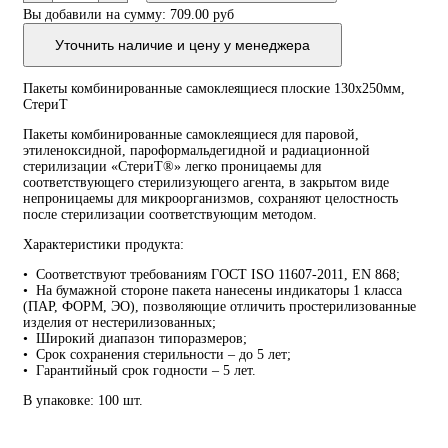
Пакеты
Вы добавили на сумму:
709.00 руб
комбин.
самоклеящ.
130х250мм
Уточнить наличие и цену у менеджера
плоские
100шт/
уп,
Пакеты комбинированные самоклеящиеся плоские 130х250мм,
СтериТ
СтериТ
Пакеты комбинированные самоклеящиеся для паровой,
этиленоксидной, пароформальдегидной и радиационной
стерилизации «СтериТ®» легко проницаемы для
соответствующего стерилизующего агента, в закрытом виде
непроницаемы для микроорганизмов, сохраняют целостность
после стерилизации соответствующим методом.
Характеристики продукта:
• Соответствуют требованиям ГОСТ ISO 11607-2011, EN 868;
• На бумажной стороне пакета нанесены индикаторы 1 класса
(ПАР, ФОРМ, ЭО), позволяющие отличить простерилизованные
изделия от нестерилизованных;
• Широкий диапазон типоразмеров;
• Срок сохранения стерильности – до 5 лет;
• Гарантийный срок годности – 5 лет.
В упаковке: 100 шт.