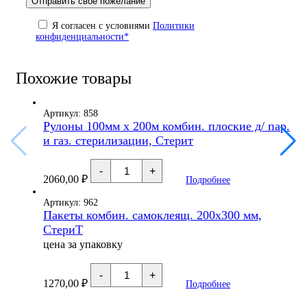
Я согласен с условиями
Политики
конфиденциальности*
Похожие товары
Артикул: 858
Рулоны 100мм x 200м комбин. плоские д/ пар.
и газ. стерилизации, Стерит
Количество
-
+
товара
2060,00
₽
Подробнее
Рулоны
100мм
x
Артикул: 962
200м
Пакеты комбин. самоклеящ. 200х300 мм,
комбин.
СтериТ
плоские
д/
цена за упаковку
пар.
и
Количество
газ.
-
+
товара
стерилизации,
1270,00
₽
Подробнее
Пакеты
Стерит
комбин.
самоклеящ.