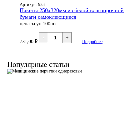
160/150
Артикул: 923
/
Пакеты 250х320мм из белой влагопрочной
1000тестов/
бумаги самоклеющиеся
уп
+
цена за уп.100шт.
журнал
257/
Количество
у
-
+
товара
731,00
₽
Подробнее
Пакеты
250х320мм
из
белой
влагопрочной
Популярные статьи
бумаги
самоклеющиеся