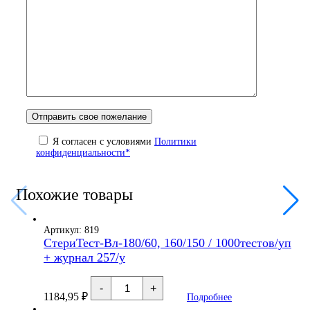
Я согласен с условиями
Политики
конфиденциальности*
Похожие товары
Артикул: 819
СтериТест-Вл-180/60, 160/150 / 1000тестов/уп
+ журнал 257/у
Количество
-
+
товара
1184,95
₽
Подробнее
СтериТест-
Вл-180/60,