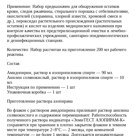
Применение: Набор предназначен для обнаружения остатков
крови, следов ржавчины, стирального порошка с отбеливателями,
окислителей (хлорамина, хлорной извести, хромовой смеси и
др.), пероксидаз растительного происхождения (растительных
остатков) и кислот на изделиях медицинского назначения при
контроле качества их предстерилизационной очистки в лечебно-
профилактических учреждениях, санитарно-эпидемиологических
и дезинфекционных станциях.
Количество: Набор рассчитан на приготовление 200 мл ра­бочего
реактива.
Состав:
Амидопирин, раствор в изопропиловом спирте — 90 мл.
Анилин солянокислый, раствор в изопропиловом спирте — 10
мл.
Инструкция по применению — 1 шт
Упаковочная коробка — 1 шт
Приготовление раствора азопирама
Во флакон с раствором амидопирина приливают раствор анилина
солянокислого и содержимое перемешивают. Работоспособность
полученного раствора индикатора «ЭомиТЕСТ АЗОПИРАМ-К»
сохраняется при хранении в плотно закрытом флаконе в темном
месте при температуре 2÷8°С — 2 месяца, при комнатной
температуре — не более 1 месяца. Допускается незначительное