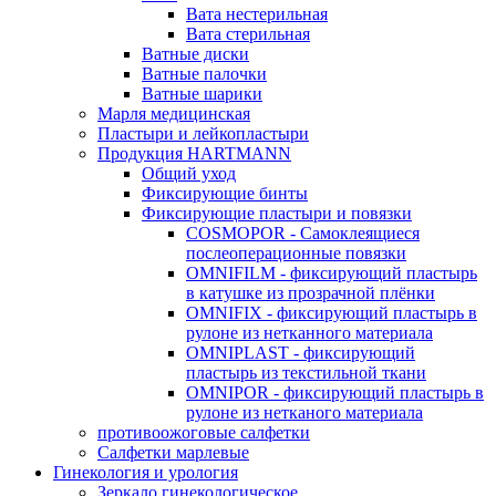
Вата нестерильная
Вата стерильная
Ватные диски
Ватные палочки
Ватные шарики
Марля медицинская
Пластыри и лейкопластыри
Продукция HARTMANN
Общий уход
Фиксирующие бинты
Фиксирующие пластыри и повязки
COSMOPOR - Самоклеящиеся
послеоперационные повязки
OMNIFILM - фиксирующий пластырь
в катушке из прозрачной плёнки
OMNIFIX - фиксирующий пластырь в
рулоне из нетканного материала
OMNIPLAST - фиксирующий
пластырь из текстильной ткани
OMNIPOR - фиксирующий пластырь в
рулоне из нетканого материала
противоожоговые салфетки
Салфетки марлевые
Гинекология и урология
Зеркало гинекологическое