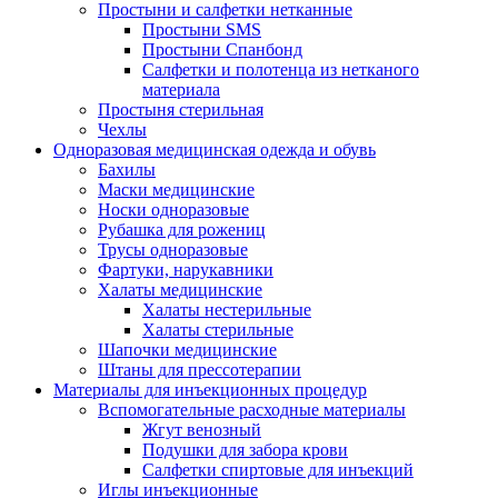
Простыни и салфетки нетканные
Простыни SMS
Простыни Спанбонд
Салфетки и полотенца из нетканого
материала
Простыня стерильная
Чехлы
Одноразовая медицинская одежда и обувь
Бахилы
Маски медицинские
Носки одноразовые
Рубашка для рожениц
Трусы одноразовые
Фартуки, нарукавники
Халаты медицинские
Халаты нестерильные
Халаты стерильные
Шапочки медицинские
Штаны для прессотерапии
Материалы для инъекционных процедур
Вспомогательные расходные материалы
Жгут венозный
Подушки для забора крови
Салфетки спиртовые для инъекций
Иглы инъекционные