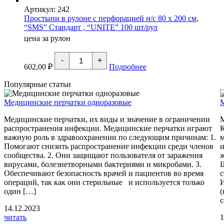
Артикул: 242
Простыни в рулоне с перфорацией н/с 80 х 200 см,
“SMS” Стандарт , “UNITE” 100 шт/рул
цена за рулон
Количество
-
+
товара
602,00
₽
Подробнее
Простыни
в
Популярные статьи
рулоне
с
Медицинские перчатки одноразовые
перфорацией
н/
Медицинские перчатки, их виды и значение в ограничении
с
80
распространения инфекции. Медицинские перчатки играют
х
важную роль в здравоохранении по следующим причинам: 1.
м
200
Помогают снизить распространение инфекции среди членов
и
см,
сообщества. 2. Они защищают пользователя от заражения
ж
"SMS"
вирусами, болезнетворными бактериями и микробами. 3.
Стандарт
Обеспечивают безопасность врачей и пациентов во время
с
,
операций, так как они стерильные и используется только
И
"UNITE"
один […]
100
(
шт/
с
рул
14.12.2023
читать
1