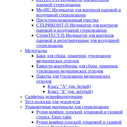
паровой стерилизации
МедИС Индикатор для контроля паровой и
воздушной стерилизации
Предстерилизационная очистка
СТЕРИКОНТ-П Индикатор для контроля
паровой и воздушной стерилизации
СтериТЕСТ-П Индикатор для контроля
паровой и интегрирующие для воздушной
стерилизации
Медотходы
Баки для сбора, хранения, утилизации
медицинских отходов
Ёмкости-контейнеры для сбора, хранения,
утилизации медицинских отходов
Пакеты для утилизации медицинских
отходов
Класс "А" (цв. белый)
Класс "Б" (цв. жёлтый)
Салфетки дезинфицирующие
Тест полоски для дезсредств
Упаковочные материалы для стерилизации
Рулон комбин. плоский д/паровой и газовой
стерил. Евро тайп
Рулон комбин.плоский д/паровой и газовой