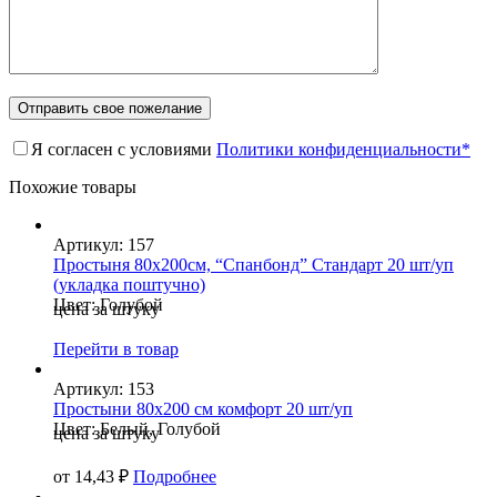
Я согласен с условиями
Политики конфиденциальности*
Похожие товары
Артикул: 157
Простыня 80х200см, “Спанбонд” Стандарт 20 шт/уп
(укладка поштучно)
Цвет: Голубой
цена за штуку
Перейти в товар
Артикул: 153
Простыни 80х200 см комфорт 20 шт/уп
Цвет: Белый, Голубой
цена за штуку
от
14,43
₽
Подробнее