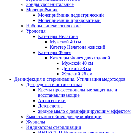
Зонды урогенитальные
Мочеприёмник
Мочеприёмник педиатрический
Мочеприёмник прикроватный
Наборы гинекологические
Урология
Катетеры Нелатона
Мужской 40 см
Катетер Нелатона женский
Катетеры Фолея
Катетеры Фолея двухходовой
Мужской 40 см
Детский 28 см
Женский 26 см
Дезинфекция и стерилизация. Утилизация медотходов
Дезсредства и антисептики
Кремы профессиональные защитные и
восстанавливающие
Антисептики
Дезсредства
жидкое мыло с дезинфицирующим эффектом
Ёмкость-контейнер для дезинфекции
Журналы
Индикаторы стерилизации
ИНТЕСТ-П Индикатор для контроля