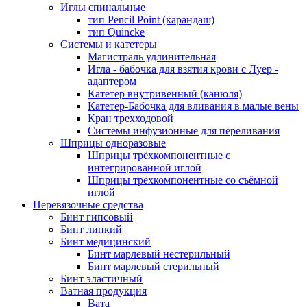
Иглы спинальные
тип Pencil Point (карандаш)
тип Quincke
Системы и катетеры
Магистраль удлинительная
Игла - бабочка для взятия крови с Луер -
адаптером
Катетер внутривенный (канюля)
Катетер-Бабочка для вливания в малые вены
Кран трехходовой
Системы инфузионные для переливания
Шприцы одноразовые
Шприцы трёхкомпонентные с
интегрированной иглой
Шприцы трёхкомпонентные со съёмной
иглой
Перевязочные средства
Бинт гипсовый
Бинт липкий
Бинт медицинский
Бинт марлевый нестерильный
Бинт марлевый стерильный
Бинт эластичный
Ватная продукция
Вата